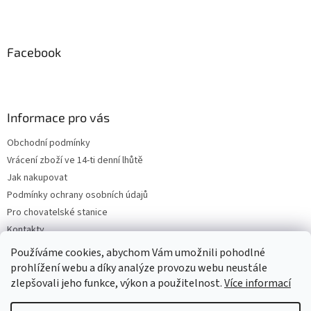
Facebook
Informace pro vás
Obchodní podmínky
Vrácení zboží ve 14-ti denní lhůtě
Jak nakupovat
Podmínky ochrany osobních údajů
Pro chovatelské stanice
Kontakty
ZPĚTNÝ ODBĚR VYSLOUŽILÝCH ELEKTROZAŘÍZENÍ / BATERIÍ
Používáme cookies, abychom Vám umožnili pohodlné
prohlížení webu a díky analýze provozu webu neustále
zlepšovali jeho funkce, výkon a použitelnost.
Více informací
Vytvořil Shoptet