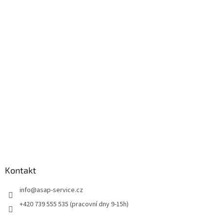
Z
á
p
a
t
í
Kontakt
info
@
asap-service.cz
+420 739 555 535 (pracovní dny 9-15h)