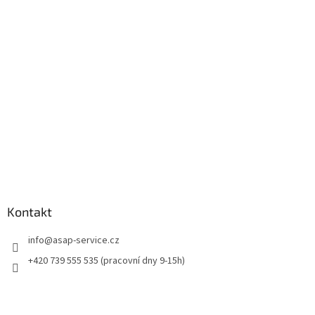
a
t
í
Kontakt
info
@
asap-service.cz
+420 739 555 535 (pracovní dny 9-15h)