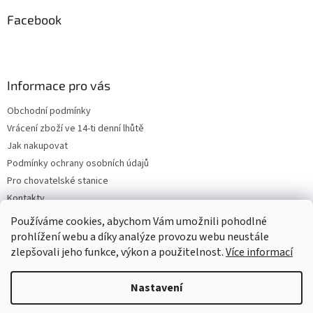
Facebook
Informace pro vás
Obchodní podmínky
Vrácení zboží ve 14-ti denní lhůtě
Jak nakupovat
Podmínky ochrany osobních údajů
Pro chovatelské stanice
Kontakty
ZPĚTNÝ ODBĚR VYSLOUŽILÝCH ELEKTROZAŘÍZENÍ / BATERIÍ
Používáme cookies, abychom Vám umožnili pohodlné
prohlížení webu a díky analýze provozu webu neustále
zlepšovali jeho funkce, výkon a použitelnost.
Více informací
Vytvořil Shoptet
Nastavení