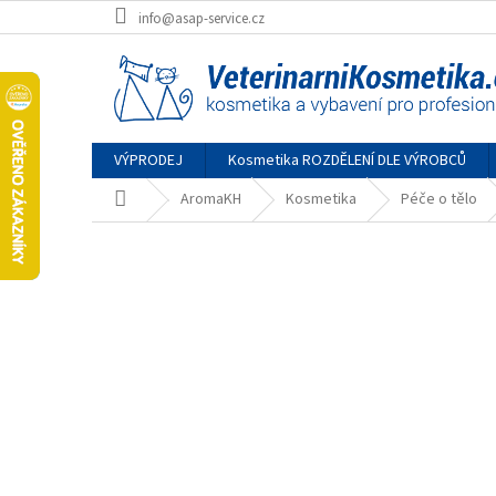
Přejít
info@asap-service.cz
na
obsah
VÝPRODEJ
Kosmetika ROZDĚLENÍ DLE VÝROBCŮ
Domů
AromaKH
Kosmetika
Péče o tělo