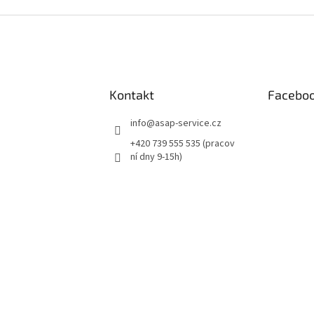
Kontakt
Facebo
info
@
asap-service.cz
+420 739 555 535 (pracov
ní dny 9-15h)