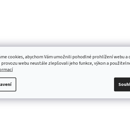
me cookies, abychom Vám umožnili pohodlné prohlížení webu a d
 provozu webu neustále zlepšovali jeho funkce, výkon a použiteln
formací
avení
Souh