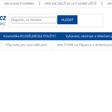
OBCHODNÍ PODMÍNKY
VRÁCENÍ ZBOŽÍ VE 14-TI DENNÍ LHŮTĚ
JA
HLEDAT
Kosmetika ROZDĚLENÍ DLE POUŽITÍ
Vybavení, nástroje a oblečení 
Přípravky pro speciální péči
AKH ŠTIPÍK na štípance a drobná po