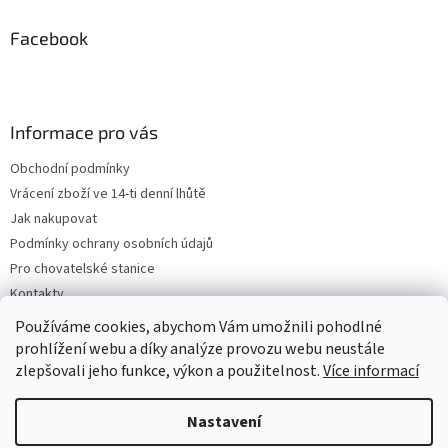
Facebook
Informace pro vás
Obchodní podmínky
Vrácení zboží ve 14-ti denní lhůtě
Jak nakupovat
Podmínky ochrany osobních údajů
Pro chovatelské stanice
Kontakty
ZPĚTNÝ ODBĚR VYSLOUŽILÝCH ELEKTROZAŘÍZENÍ / BATERIÍ
Používáme cookies, abychom Vám umožnili pohodlné
prohlížení webu a díky analýze provozu webu neustále
zlepšovali jeho funkce, výkon a použitelnost.
Více informací
Vytvořil Shoptet
Nastavení