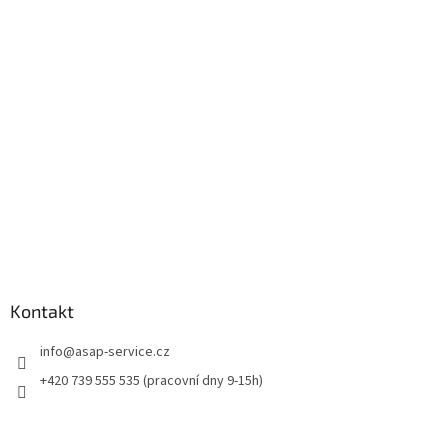
p
a
t
í
Kontakt
info
@
asap-service.cz
+420 739 555 535 (pracovní dny 9-15h)